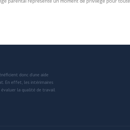
e congé parental représente un moment de privilège pour toute
énéficient donc d’une aide
. En effet, les intérimaires
évaluer la qualité de travail